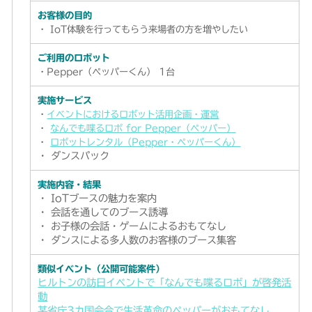
お客様の目的
・ IoT体験を行ってもらう来場者の方を増やしたい
ご利用のロボット
・Pepper（ペッパーくん） 1台
実施サービス
・
イベントにおけるロボット活用企画・運営
・
なんでも喋るロボ for Pepper（ペッパー）
・
ロボットレンタル（Pepper・ペッパーくん）
・ ダンスパック
実施内容・結果
・ IoTブースの魅力を案内
・ 会話を通してのブース誘導
・ お子様の会話・ゲームによるおもてなし
・ ダンスによる多人数のお客様のブース集客
類似イベント（公開可能案件）
ヒルトンの訪日イベントで「なんでも喋るロボ」が啓発活
動
某省庁3カ国会合で生活革命のペッパーがおもてなし