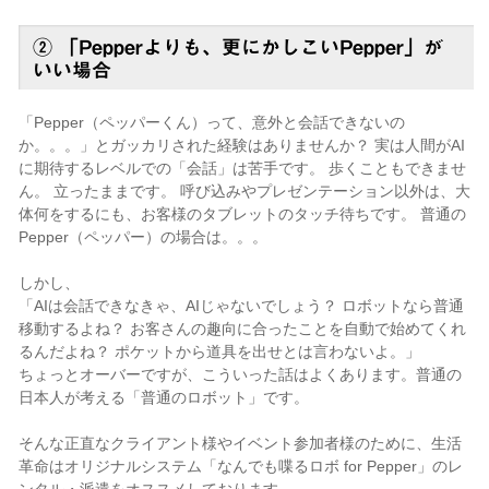
② 「Pepperよりも、更にかしこいPepper」が
いい場合
「Pepper（ペッパーくん）って、意外と会話できないの
か。。。」とガッカリされた経験はありませんか？ 実は人間がAI
に期待するレベルでの「会話」は苦手です。 歩くこともできませ
ん。 立ったままです。 呼び込みやプレゼンテーション以外は、大
体何をするにも、お客様のタブレットのタッチ待ちです。 普通の
Pepper（ペッパー）の場合は。。。
しかし、
「AIは会話できなきゃ、AIじゃないでしょう？ ロボットなら普通
移動するよね？ お客さんの趣向に合ったことを自動で始めてくれ
るんだよね？ ポケットから道具を出せとは言わないよ。」
ちょっとオーバーですが、こういった話はよくあります。普通の
日本人が考える「普通のロボット」です。
そんな正直なクライアント様やイベント参加者様のために、生活
革命はオリジナルシステム「なんでも喋るロボ for Pepper」のレ