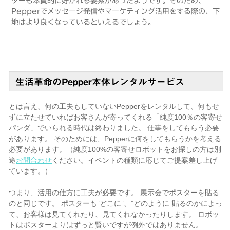
ターも本質的に好かれる要素があったようです。そのため、
Pepperでメッセージ発信やマーケティング活用をする際の、下
地はより良くなっているといえるでしょう。
生活革命のPepper本体レンタルサービス
とは言え、何の工夫もしていないPepperをレンタルして、何もせ
ずに立たせていればお客さんが寄ってくれる「純度100％の客寄せ
パンダ」でいられる時代は終わりました。 仕事をしてもらう必要
があります。 そのためには、Pepperに何をしてもらうかを考える
必要があります。（純度100%の客寄せロボットをお探しの方は別
途
お問合わせ
ください。イベントの種類に応じてご提案差し上げ
ています。）
つまり、活用の仕方に工夫が必要です。 展示会でポスターを貼る
のと同じです。 ポスターも”どこに”、”どのように”貼るのかによっ
て、お客様は見てくれたり、見てくれなかったりします。 ロボッ
トはポスターよりはずっと賢いですが例外ではありません。