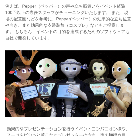
例えば、Pepper（ペッパー）の声や立ち振舞いをイベント経験
100回以上の専任スタッフがチューニングいたします。 また、現
場の配置図などを参考に、Pepper(ペッパー）の効果的な立ち位置
や向き、また効果的な衣装装飾（コスプレ）などもご提案しま
す。 もちろん、イベントの目的を達成するためのソフトウェアも
自社で開発しています。
効果的なプレゼンテーションを行うイベントコンパニオン様や、
スーツをビシっと着こなすプレゼンターの方も、声の抑揚や目