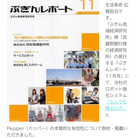
生活革命 広
報担当で
す。
「ぶぎん地
域経済研究
所」様（武
蔵野銀行様
の経済研究
所）の発行
する「ぶぎ
んレポート
11月号」に
て、当社の
ロボット強
化システム
「なんでも
喋るロボ」
と
Pepper（ペッパー）の本質的な有効性について取材・掲載い
ただきました。