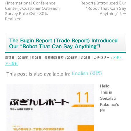
(International Conference
Report) Introduced Our
Center), Customer Outreach
“Robot That Can Say
Survey Rate Over 80%
Anything”!
→
Realized
The Bugin Report (Trade Report) Introduced
Our “Robot That Can Say Anything”!
投稿日 : 2018年11月21日
最終更新日時 : 2018年11月28日
カテゴリー :
メディ
ア・取材
English
(
英語
)
This post is also available in:
Hello.
This is
Seikatsu
Kakumei’s
PR