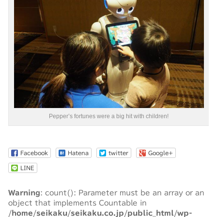
Pepper’s fortunes were a big hit with children!
Facebook
Hatena
twitter
Google+
LINE
Warning
: count(): Parameter must be an array or an
object that implements Countable in
/home/seikaku/seikaku.co.jp/public_html/wp-