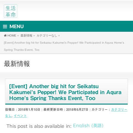
MENU
HOME
»
最新情報
»
カテゴリーなし
»
[Event] Another big hit for Seikatsu Kakumei’s Pepper! We Participated in Aqura Home’s
Spring Thanks Event, Too
最新情報
[Event] Another big hit for Seikatsu
Kakumei’s Pepper! We Participated in Aqura
Home’s Spring Thanks Event, Too
投稿日 : 2018年1月10日
最終更新日時 : 2018年6月27日
カテゴリー :
カテゴリー
なし
,
イベント
English
(
英語
)
This post is also available in: