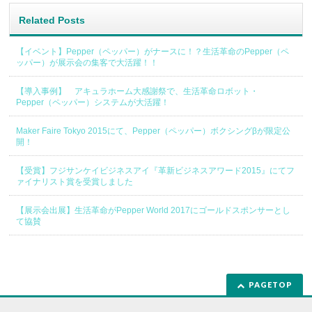
Related Posts
【イベント】Pepper（ペッパー）がナースに！？生活革命のPepper（ペ
ッパー）が展示会の集客で大活躍！！
【導入事例】 アキュラホーム大感謝祭で、生活革命ロボット・
Pepper（ペッパー）システムが大活躍！
Maker Faire Tokyo 2015にて、Pepper（ペッパー）ボクシングβが限定公
開！
【受賞】フジサンケイビジネスアイ『革新ビジネスアワード2015』にてフ
ァイナリスト賞を受賞しました
【展示会出展】生活革命がPepper World 2017にゴールドスポンサーとし
て協賛
PAGETOP